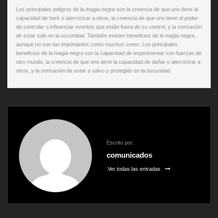
Los principales peligros de la magia negra son la creencia de que uno tiene la
capacidad de herir o aterrorizar a otros, la creencia de que uno tiene el poder
de controlar o influenciar eventos que están fuera de su control, y la sensación
de estar solo en la oscuridad. También existen beneficios de la magia negra,
aunque no son tan importantes como muchos creen. Los principales
beneficios de la magia negra son la capacidad de experimentar con fuerzas de
otro mundo, la creencia de que uno tiene la capacidad de dañar o aterrorizar a
otros, y la sensación de estar a salvo y protegido en la oscuridad.
Escrito por:
comunicados
Ver todas las entradas