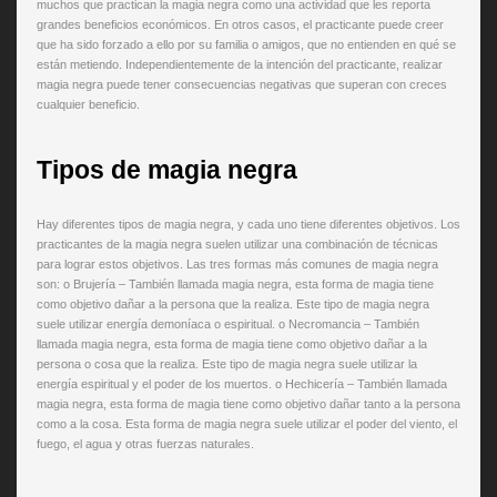
muchos que practican la magia negra como una actividad que les reporta
grandes beneficios económicos. En otros casos, el practicante puede creer
que ha sido forzado a ello por su familia o amigos, que no entienden en qué se
están metiendo. Independientemente de la intención del practicante, realizar
magia negra puede tener consecuencias negativas que superan con creces
cualquier beneficio.
Tipos de magia negra
Hay diferentes tipos de magia negra, y cada uno tiene diferentes objetivos. Los
practicantes de la magia negra suelen utilizar una combinación de técnicas
para lograr estos objetivos. Las tres formas más comunes de magia negra
son: o Brujería – También llamada magia negra, esta forma de magia tiene
como objetivo dañar a la persona que la realiza. Este tipo de magia negra
suele utilizar energía demoníaca o espiritual. o Necromancia – También
llamada magia negra, esta forma de magia tiene como objetivo dañar a la
persona o cosa que la realiza. Este tipo de magia negra suele utilizar la
energía espiritual y el poder de los muertos. o Hechicería – También llamada
magia negra, esta forma de magia tiene como objetivo dañar tanto a la persona
como a la cosa. Esta forma de magia negra suele utilizar el poder del viento, el
fuego, el agua y otras fuerzas naturales.