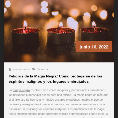
junio 16, 2022
comunicados
Videncia
Peligros de la Magia Negra: Cómo protegerse de los
espíritus malignos y los lugares embrujados
La
magia negra
es el uso de fuerzas mágicas y paranormales para dañar a
las personas o conseguir cosas para uno mismo. La magia negra es más que
el simple uso de hechizos y rituales oscuros o malignos. Implica el uso de
poderes y energías de otro mundo que se cree que están asociados con la
oscuridad, la brujería y los espíritus malignos. Los practicantes de la magia
negra intentan obtener poder utilizando medios sobrenaturales contra otros, a