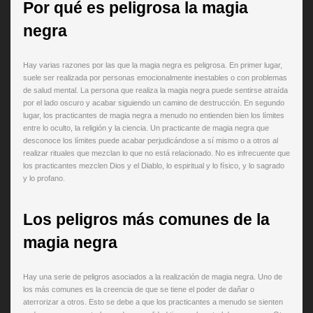
Por qué es peligrosa la magia
negra
Hay varias razones por las que la magia negra es peligrosa. En primer lugar,
suele ser realizada por personas emocionalmente inestables o con problemas
de salud mental. La persona que realiza la magia negra puede sentirse atraída
por el lado oscuro y acabar siguiendo un camino de destrucción. En segundo
lugar, los practicantes de magia negra a menudo no entienden bien los límites
entre lo oculto, la religión y la ciencia. Un practicante de magia negra que
desconoce los límites puede acabar perjudicándose a sí mismo o a otros al
realizar rituales que mezclan lo que no está relacionado. No es infrecuente que
los practicantes mezclen Dios y el Diablo, lo espiritual y lo físico, y lo sagrado
y lo profano.
Los peligros más comunes de la
magia negra
Hay una serie de peligros asociados a la realización de magia negra. Uno de
los más comunes es la creencia de que se tiene el poder de dañar o
aterrorizar a otros. Esto se debe a que los practicantes a menudo se sienten