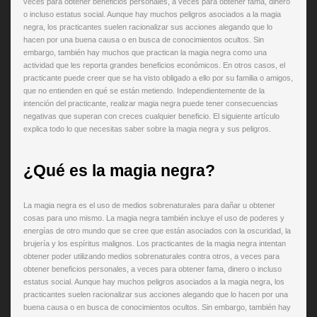
veces para obtener beneficios personales, a veces para obtener fama, dinero
o incluso estatus social. Aunque hay muchos peligros asociados a la magia
negra, los practicantes suelen racionalizar sus acciones alegando que lo
hacen por una buena causa o en busca de conocimientos ocultos. Sin
embargo, también hay muchos que practican la magia negra como una
actividad que les reporta grandes beneficios económicos. En otros casos, el
practicante puede creer que se ha visto obligado a ello por su familia o amigos,
que no entienden en qué se están metiendo. Independientemente de la
intención del practicante, realizar magia negra puede tener consecuencias
negativas que superan con creces cualquier beneficio. El siguiente artículo
explica todo lo que necesitas saber sobre la magia negra y sus peligros.
¿Qué es la magia negra?
La magia negra es el uso de medios sobrenaturales para dañar u obtener
cosas para uno mismo. La magia negra también incluye el uso de poderes y
energías de otro mundo que se cree que están asociados con la oscuridad, la
brujería y los espíritus malignos. Los practicantes de la magia negra intentan
obtener poder utilizando medios sobrenaturales contra otros, a veces para
obtener beneficios personales, a veces para obtener fama, dinero o incluso
estatus social. Aunque hay muchos peligros asociados a la magia negra, los
practicantes suelen racionalizar sus acciones alegando que lo hacen por una
buena causa o en busca de conocimientos ocultos. Sin embargo, también hay