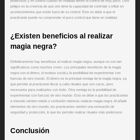
poderosos y en control cuando en realidad tienen el control de muy poco. Otro
peligro es la creencia de que uno tiene la capacidad de controlar o influir en
acontecimientos que están fuera de su control. Esto se debe a que el
practicante puede no comprender el poco control que tiene en realidad.
¿Existen beneficios al realizar
magia negra?
Definitivamente hay beneficios al realizar magia negra, aunque no son tan
significativos como muchos creen. Los principales beneficios de la magia
negra son el dinero, el estatus social y la posibilidad de experimentar con
fuerzas de otro mundo. El dinero es la principal ventaja de la magia negra, ya
que permite al practicante llevar a cabo rituales que son caros, pero
necesarios para realizarlos con éxito. Otra ventaja es la posibilidad de
experimentar con fuerzas de otro mundo. Esto se debe a que los practicantes
a menudo sienten miedo o confusión mientras realizan magia negra. Al añadir
elementos de otro mundo, los practicantes sienten una sensación de
seguridad y protección, lo que les permite realizar rituales más poderosos.
Conclusión