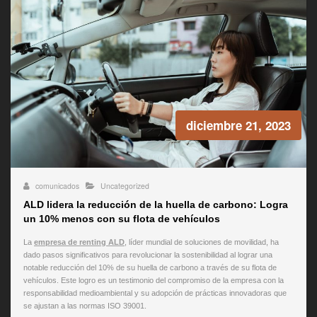
diciembre 21, 2023
comunicados
Uncategorized
ALD lidera la reducción de la huella de carbono: Logra
un 10% menos con su flota de vehículos
La
empresa de renting ALD
, líder mundial de soluciones de movilidad, ha
dado pasos significativos para revolucionar la sostenibilidad al lograr una
notable reducción del 10% de su huella de carbono a través de su flota de
vehículos. Este logro es un testimonio del compromiso de la empresa con la
responsabilidad medioambiental y su adopción de prácticas innovadoras que
se ajustan a las normas ISO 39001.