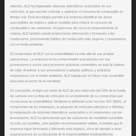
Además, ALD ha implantado sistemas telemáticos avanzados en sus
vehículos, lo que permite controlar y optimizar el consumo de combustible en
tiempo real. Esta tecnología permite a la empresa identificar las áreas
susceptibles de mejora y aplicar medidas para reducir el consumo de
combustible y las emisiones. Al supervisar de cerca el comportamiento al
volante, ALD también puede proporcionar información y formación a los
conductores, promoviendo hábitos de conducción más seguros y respetuosos
con el medio ambiente.
El compromiso de ALD con la sostenibilidad va más allá de sus propias
operaciones. La empresa se ha comprometido activamente con sus
proveedores y socios para promover prácticas sostenibles en toda la cadena
de valor. Al animar a sus proveedores a adoptar políticas y prácticas
respetuosas con el medio ambiente, ALD trabaja por un futuro más sostenible
para todo el sector de la movilidad.
En conclusión, el logro por parte de ALD de una reducción del 10% de la huella
de carbono con su flota de vehículos es un testimonio de su compromiso por
revolucionar la sostenibilidad. Mediante la adhesión a las normas ISO 39001, el
compromiso de los empleados, la adopción de vehículos eléctricos e híbridos,
la implantación de sistemas telemáticos avanzados y el compromiso con los
proveedores, ALD ha demostrado que las soluciones de movilidad sostenible
no sólo son posibles, sino también económicamente viables. A medida que la
empresa sigue innovando y liderando este espacio, sirve de ejemplo a otras
organizaciones en su búsqueda de la responsabilidad medioambiental.