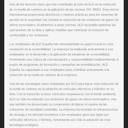
Uno de los factores clave que han contribuido al éxito de ALD en la reducción
de su huella de carbono es la aplicación de las normas ISO 39001. Esta norma
internacional proporciona directrices y mejores prácticas para los sistemas de
gestión de la seguridad vial, incluida la reducción de las emisiones de gases de
efecto invernadero. Al adherirse a estas normas, ALD ha podido optimizar las
operaciones de su flota y aplicar medidas que minimizan el consumo de
combustible y las emisiones.
Los empleados de ALD España han desempeñado un papel crucial en esta
revolución de la sostenibilidad. La empresa ha implicado activamente a sus
empleados en el desarrollo y la aplicación de iniciativas de sostenibilidad,
fomentando una cultura de concienciación y responsabilidad medioambiental. A
través de programas de formación y campañas de sensibilización, ALD
España ha capacitado a sus empleados para contribuir activamente a la
reducción de la huella de carbono de la empresa.
Una de las estrategias clave empleadas por ALD para lograr esta reducción de
la huella de carbono es la adopción de vehículos eléctricos e híbridos en su
flota. Con la transición a estos vehículos respetuosos con el medio ambiente,
ALD no sólo ha reducido sus emisiones de gases de efecto invernadero, sino
que también ha demostrado su compromiso de liderar el camino de las
soluciones de movilidad sostenible. La empresa ha invertido en infraestructura
de recarga y ha ofrecido incentivos a los empleados para que opten por
vehículos eléctricos o híbridos, fomentando aún más la adopción de esta
tecnología ecológica.