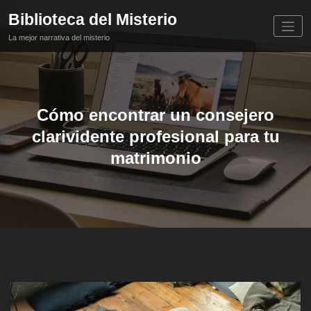
Saltar
Biblioteca del Misterio
al
contenido
La mejor narrativa del misterio
Cómo encontrar un consejero
clarividente profesional para tu
matrimonio