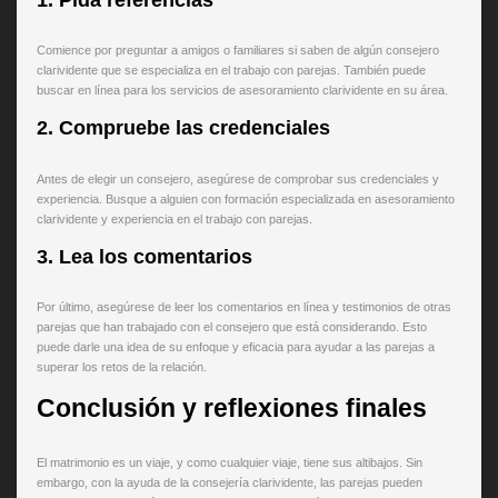
Comience por preguntar a amigos o familiares si saben de algún consejero
clarividente que se especializa en el trabajo con parejas. También puede
buscar en línea para los servicios de asesoramiento clarividente en su área.
2. Compruebe las credenciales
Antes de elegir un consejero, asegúrese de comprobar sus credenciales y
experiencia. Busque a alguien con formación especializada en asesoramiento
clarividente y experiencia en el trabajo con parejas.
3. Lea los comentarios
Por último, asegúrese de leer los comentarios en línea y testimonios de otras
parejas que han trabajado con el consejero que está considerando. Esto
puede darle una idea de su enfoque y eficacia para ayudar a las parejas a
superar los retos de la relación.
Conclusión y reflexiones finales
El matrimonio es un viaje, y como cualquier viaje, tiene sus altibajos. Sin
embargo, con la ayuda de la consejería clarividente, las parejas pueden