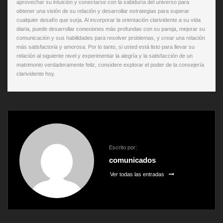
aprovechar su intuición y conectarse con la sabiduría del universo para
obtener una visión de su relación y desarrollar estrategias para superar
cualquier desafío que surja. Al incorporar la orientación clarividente a su vida
diaria, puede desarrollar conexiones más profundas con su pareja, mejorar su
comunicación y sus habilidades para resolver problemas, y crear una relación
más satisfactoria y amorosa. Por lo tanto, si usted está listo para llevar su
relación al siguiente nivel y experimentar la alegría y la satisfacción de un
matrimonio verdaderamente feliz, considere explorar el poder de la consejería
clarividente hoy.
Escrito por:
comunicados
Ver todas las entradas