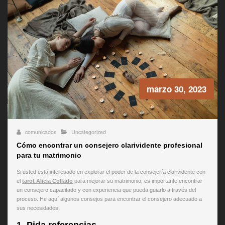
marzo 30, 2023
comunicados
Uncategorized
Cómo encontrar un consejero clarividente profesional
para tu matrimonio
Si usted está interesado en explorar el poder de la consejería clarividente con
el
tarot Alicia Collado
para mejorar su matrimonio, es importante encontrar
un consejero capacitado y con experiencia que pueda guiarlo a través del
proceso. He aquí algunos consejos para encontrar el consejero adecuado a
sus necesidades:
1. Pida referencias