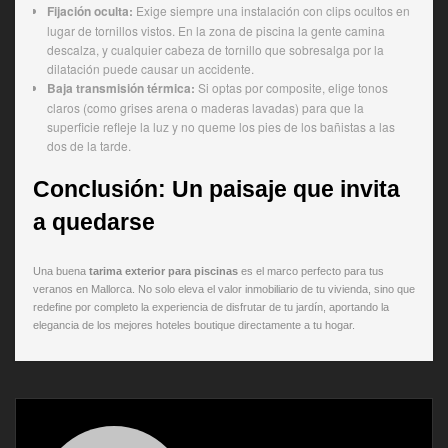
Fijación oculta:
Exige siempre una instalación con clips ocultos en
lugar de tornillos vistos. En la zona de piscina la gente camina
descalza, y cualquier cabeza de tornillo que sobresalga por la
dilatación puede causar un accidente.
Baja transmisión térmica:
Si optas por composite, elige tonos
claros (como grises arena o maderas lavadas) para que la
superficie refleje la luz y no queme los pies de los bañistas a las
dos de la tarde.
Conclusión: Un paisaje que invita
a quedarse
Una buena
tarima exterior para piscinas
es el marco perfecto para tus
veranos en Mallorca. No solo eleva el valor inmobiliario de tu vivienda, sino que
redefine por completo la experiencia de disfrutar de tu jardín, aportando la
elegancia de los mejores hoteles boutique directamente a tu hogar.