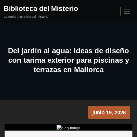
Saltar
Biblioteca del Misterio
al
contenido
La mejor narrativa del misterio
Del jardín al agua: Ideas de diseño
con tarima exterior para piscinas y
terrazas en Mallorca
junio 19, 2026