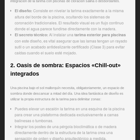
integración de la tarima con piscinas de cloración salina o desbordantes.
El diseño:
Consiste en nivelar la tarima exactamente a la misma
altura del borde de la piscina, ocultando los sistemas de
coronación tradicionales. El resultado visual es un flujo continuo
donde el agua parece fundirse directamente con la madera.
El secreto técnico:
Al instalar una
tarima exterior para piscinas
con este diseño, es vital asegurar que las lamas tengan un rayado
sutil o un acabado antideslizante certificado (Clase 3) para evitar
caídas cuando el suelo esté mojado.
2. Oasis de sombra: Espacios «Chill-out»
integrados
Una piscina bajo el sol mallorquín necesita, obligatoriamente, un espacio de
sombra donde descansar a mitad del día. Una idea fantástica de diseño es
utilizar la propia estructura de la tarima para delimitar zonas:
Puedes elevar un escalón la tarima en una esquina de la piscina
para crear una plataforma dedicada exclusivamente a camas
balinesas o tumbonas.
Integrar los postes de una pérgola bioclimática o de madera
directamente dentro de la estructura de la tarima crea una
sensación de orden y diseño arquitectónico a medida.