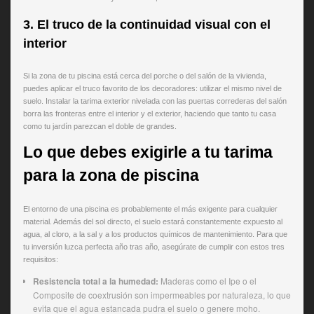
3. El truco de la continuidad visual con el
interior
Si la zona de tu piscina está cerca del porche o del salón de la vivienda,
puedes aplicar el truco favorito de los decoradores: utilizar el mismo nivel de
suelo. Instalar la tarima exterior nivelada con las puertas correderas del salón
borra las fronteras entre el interior y el exterior, haciendo que tanto tu casa
como tu jardín parezcan el doble de grandes.
Lo que debes exigirle a tu tarima
para la zona de piscina
El entorno de una piscina es probablemente el más exigente para cualquier
material. Además del sol directo, el suelo estará constantemente expuesto al
agua, al cloro, a la sal y a los productos químicos de mantenimiento. Para que
tu inversión luzca perfecta año tras año, asegúrate de cumplir con estos tres
requisitos:
Resistencia total a la humedad:
Maderas como el Ipe o el
Composite de coextrusión son impermeables por naturaleza, lo que
evita que el agua estancada pudra el suelo o genere moho.