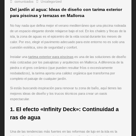
comunicados
Uncategorized
Del jardín al agua: Ideas de diseño con tarima exterior
para piscinas y terrazas en Mallorca
No hay nada que defina mejor el verano mediterráneo que una piscina rodeada
de un espacio elegante donde relajarse bajo el sol. En los chalets y fincas de la
isla, la zona de aguas es el epicentro de la vida social durante los meses de
calor. Por eso, elegir el pavimento adecuado para este entorno no es solo una
cuestión estética, sino de seguridad y confort.
Instalar una
tarima exterior para piscinas
es una de las soluciones de diseño
más cotizadas por los paisajistas y arquitectos en Mallorca. A diferencia de la
piedra o el gres cerámico (que pueden resultar fríos o excesivamente
resbaladizos), la tarima aporta una calidez orgánica que transforma por
completo el paisaje de cualquier jardín.
Si estás buscando inspiración para renovar tu zona de baño, aquí tienes las
mejores ideas de diseño y los trucos técnicos para crear un oasis
espectacular.
1. El efecto «Infinity Deck»: Continuidad a
ras de agua
Una de las tendencias más fuertes en las reformas de lujo en la isla es la