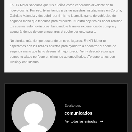
En HR Motor sabemos que tus sueños están esperando al volante de tu
nuevo coche. Por eso, te invitamos a visitar nuestras instalaciones en Coruña,
Galicia o Valencia y descubrir por ti mismo la amplia gama de vehículos de
segunda mano que tenemos para ofrecerte. Nuestro objetivo es hacer realidad
tus sueños automovilísticos, brindándote la mejor experiencia de compra y
asegurándonos de que encuentres el coche perfecto para ti.
No pierdas más tiempo buscando en otros lugares. En HR Motor te
esperamos con los brazos abiertos para ayudarte a encontrar el coche de
segunda mano que tanto deseas al mejor precio. Ven y descubre por qué
somos tu aliado perfecto en el mundo automovilístico. ¡Te esperamos con
ilusión y entusiasmo!
Escrito por:
comunicados
Ver todas las entradas