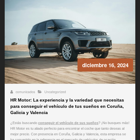
diciembre 16, 2024
comunicados
Uncategorized
HR Motor: La experiencia y la variedad que necesitas
para conseguir el vehículo de tus sueños en Coruña,
Galicia y Valencia
¿Estás buscando
conseguir el vehículo de sus sueños
? ¡No busques más!
HR Motor es tu aliado perfecto para encontrar el coche que tanto deseas al
mejor precio. Con presencia en Coruña, Galicia y Valencia, esta empresa se
ha convertido en la referencia en el mercado de vehículos de ocasión.