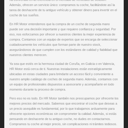
Además, ofrecen un servicio único: compramos tu coche, facilitándote así la
tarea de deshacerte de tu antiguo vehículo y obtener dinero para invertir en el
coche de tus sueños.
En HR Motor entendemos que la compra de un coche de segunda mano
puede ser una decisión importante y que requiere confianza y seguridad. Por
eso, nos esforzamos por ofrecer a nuestros clientes la mejor experiencia de
compra. Contamos con un equipo de expertos que se encarga de seleccionar
cuidadosamente los vehículos que forman parte de nuestro stock,
asegurándonos de que cumplen con los estándares de calidad y fiabilidad que
nuestros clientes merecen.
Ya sea que estés en la hermosa ciudad de Coruña, en Galicia o en Valencia,
HR Motor está cerca de ti. Nuestras instalaciones están estratégicamente
ubicadas en estas ciudades para brindarte un acceso fácil y conveniente a
nuestro amplio catálogo de coches de segunda mano. Además, contamos con
un equipo de profesionales dispuestos a asesorarte y acompañarte en todo
momento durante tu proceso de compra.
Pero eso no es todo. En HR Motor también nos preocupamos por ofrecerte los
mejores precios del mercado. Sabemos que encontrar el coche que deseas a
un precio asequible es fundamental, por lo que trabajamos arduamente para
ofrecerte opciones económicas sin comprometer la calidad. Además, si estás
pensando en deshacerte de tu antiguo coche, no dudes en contactarnos.
Compramos tu coche al mejor precio, sin complicaciones ni trámites tediosos.